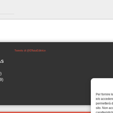
Tweets di @EffataEditrice
SAS
)
9)
Per fornire 
e/o accedere
permetterà d
sito. Non ac
caratteristic