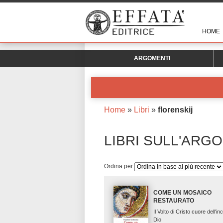
HOME
ARGOMENTI
Home
»
Libri
»
florenskij
LIBRI SULL'ARG
Ordina per
COME UN MOSAICO
RESTAURATO
Il Volto di Cristo cuore dell'i
Dio