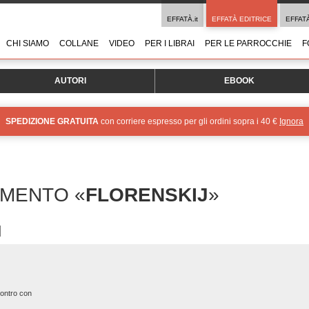
EFFATÀ.it
EFFATÀ EDITRICE
EFFAT
CHI SIAMO
COLLANE
VIDEO
PER I LIBRAI
PER LE PARROCCHIE
F
AUTORI
EBOOK
SPEDIZIONE GRATUITA
con corriere espresso per gli ordini sopra i 40 €
Ignora
OMENTO «
FLORENSKIJ
»
ncontro con