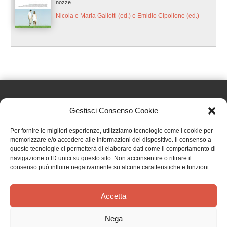
nozze
Nicola e Maria Gallotti (ed.) e Emidio Cipollone (ed.)
Gestisci Consenso Cookie
Effatà Editrice di Pellegrino Paolo SAS
Per fornire le migliori esperienze, utilizziamo tecnologie come i cookie per
C.F. e P.IVA 09655250018
memorizzare e/o accedere alle informazioni del dispositivo. Il consenso a
queste tecnologie ci permetterà di elaborare dati come il comportamento di
Via Tre Denti, 1 - 10060 Cantalupa (TO)
navigazione o ID unici su questo sito. Non acconsentire o ritirare il
Telefono: (+39) 0121 353452 - Fax: (+39) 0121 353839
consenso può influire negativamente su alcune caratteristiche e funzioni.
info@effata.it
Accetta
Copyright © 2026 •
Effatà Editrice
Nega
PRIVACY POLICY
•
COOKIE POLICY
•
TERMINI E CONDIZIONI
•
SPEDIZIONI
•
AIUTI E