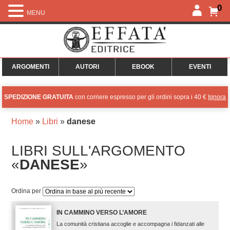
0
MENU
ARGOMENTI
AUTORI
EBOOK
EVENTI
SPEDIZIONE GRATUITA
con corriere espresso per gli ordini sopra i 40 €
Ignora
Home
»
Libri
»
danese
LIBRI SULL'ARGOMENTO
«
DANESE
»
Ordina per
IN CAMMINO VERSO L’AMORE
La comunità cristiana accoglie e accompagna i fidanzati alle