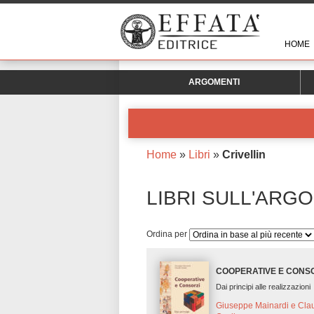
HOME
ARGOMENTI
Home
»
Libri
»
Crivellin
LIBRI SULL'ARG
Ordina per
COOPERATIVE E CONS
Dai principi alle realizzazioni
Giuseppe Mainardi e Cla