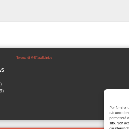
Tweets di @EffataEditrice
SAS
)
9)
Per fornire 
e/o accedere
permetterà d
sito. Non ac
caratteristic