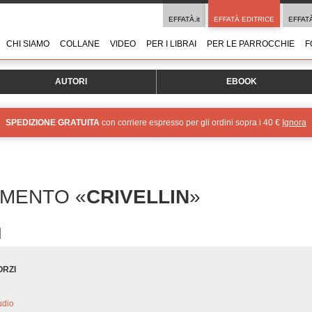
EFFATÀ.it
EFFATÀ EDITRICE
EFFAT
CHI SIAMO
COLLANE
VIDEO
PER I LIBRAI
PER LE PARROCCHIE
F
AUTORI
EBOOK
SPEDIZIONE GRATUITA
con corriere espresso per gli ordini sopra i 40 €
Ignora
OMENTO «
CRIVELLIN
»
ORZI
udio