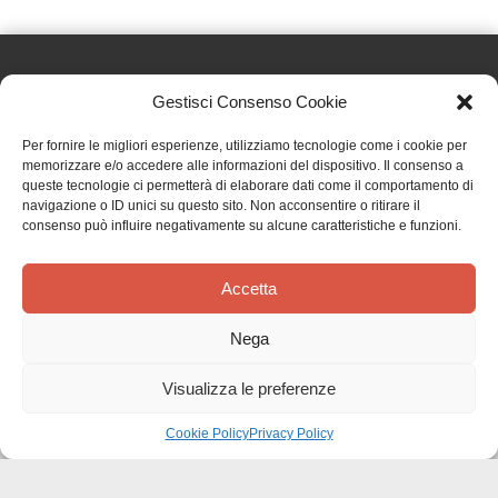
Gestisci Consenso Cookie
Effatà Editrice di Pellegrino Paolo SAS
Per fornire le migliori esperienze, utilizziamo tecnologie come i cookie per
C.F. e P.IVA 09655250018
memorizzare e/o accedere alle informazioni del dispositivo. Il consenso a
queste tecnologie ci permetterà di elaborare dati come il comportamento di
Via Tre Denti, 1 - 10060 Cantalupa (TO)
navigazione o ID unici su questo sito. Non acconsentire o ritirare il
Telefono: (+39) 0121 353452 - Fax: (+39) 0121 353839
consenso può influire negativamente su alcune caratteristiche e funzioni.
info@effata.it
Accetta
Copyright © 2026 •
Effatà Editrice
Nega
PRIVACY POLICY
•
COOKIE POLICY
•
TERMINI E CONDIZIONI
•
SPEDIZIONI
•
AIUTI E
CONTRIBUTI PUBBLICI
•
CREDITS
Visualizza le preferenze
SPEDIZIONE GRATUITA
con corriere espresso per gli ordini sopra i 40 €
Ignora
Cookie Policy
Privacy Policy