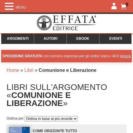
0
MENU
ARGOMENTI
AUTORI
EBOOK
EVENTI
SPEDIZIONE GRATUITA
con corriere espresso per gli ordini sopra i 40 €
Ignora
Home
»
Libri
»
Comunione e Liberazione
LIBRI SULL'ARGOMENTO
«
COMUNIONE E
LIBERAZIONE
»
Ordina per
COME ORIZZONTE TUTTO