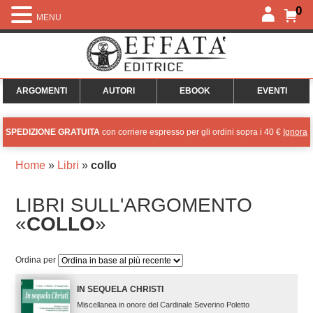
0
MENU
ARGOMENTI
AUTORI
EBOOK
EVENTI
SPEDIZIONE GRATUITA
con corriere espresso per gli ordini sopra i 40 €
Ignora
Home
»
Libri
»
collo
LIBRI SULL'ARGOMENTO
«
COLLO
»
Ordina per
IN SEQUELA CHRISTI
Miscellanea in onore del Cardinale Severino Poletto