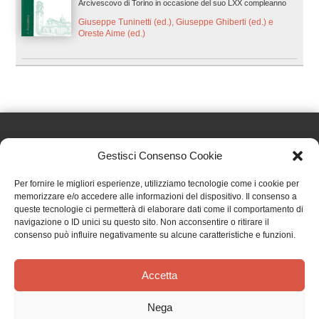
Arcivescovo di Torino in occasione del suo LXX compleanno
Giuseppe Tuninetti (ed.), Giuseppe Ghiberti (ed.) e
Oreste Aime (ed.)
Gestisci Consenso Cookie
Effatà Editrice di Pellegrino Paolo SAS
Per fornire le migliori esperienze, utilizziamo tecnologie come i cookie per
C.F. e P.IVA 09655250018
memorizzare e/o accedere alle informazioni del dispositivo. Il consenso a
queste tecnologie ci permetterà di elaborare dati come il comportamento di
Via Tre Denti, 1 - 10060 Cantalupa (TO)
navigazione o ID unici su questo sito. Non acconsentire o ritirare il
Telefono: (+39) 0121 353452 - Fax: (+39) 0121 353839
consenso può influire negativamente su alcune caratteristiche e funzioni.
info@effata.it
Accetta
Copyright © 2026 •
Effatà Editrice
Nega
PRIVACY POLICY
•
COOKIE POLICY
•
TERMINI E CONDIZIONI
•
SPEDIZIONI
•
AIUTI E