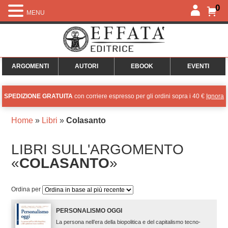
0
MENU
ARGOMENTI
AUTORI
EBOOK
EVENTI
SPEDIZIONE GRATUITA
con corriere espresso per gli ordini sopra i 40 €
Ignora
Home
»
Libri
»
Colasanto
LIBRI SULL'ARGOMENTO
«
COLASANTO
»
Ordina per
PERSONALISMO OGGI
La persona nell’era della biopolitica e del capitalismo tecno-