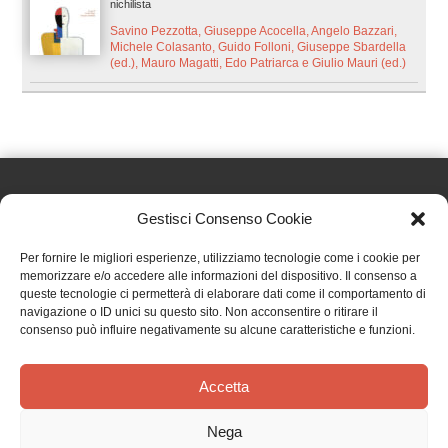
nichilista
Savino Pezzotta, Giuseppe Acocella, Angelo Bazzari,
Michele Colasanto, Guido Folloni, Giuseppe Sbardella
(ed.), Mauro Magatti, Edo Patriarca e Giulio Mauri (ed.)
Gestisci Consenso Cookie
Effatà Editrice di Pellegrino Paolo SAS
Per fornire le migliori esperienze, utilizziamo tecnologie come i cookie per
C.F. e P.IVA 09655250018
memorizzare e/o accedere alle informazioni del dispositivo. Il consenso a
queste tecnologie ci permetterà di elaborare dati come il comportamento di
Via Tre Denti, 1 - 10060 Cantalupa (TO)
navigazione o ID unici su questo sito. Non acconsentire o ritirare il
Telefono: (+39) 0121 353452 - Fax: (+39) 0121 353839
consenso può influire negativamente su alcune caratteristiche e funzioni.
info@effata.it
Accetta
Copyright © 2026 •
Effatà Editrice
Nega
PRIVACY POLICY
•
COOKIE POLICY
•
TERMINI E CONDIZIONI
•
SPEDIZIONI
•
AIUTI E