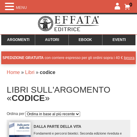
0
MENU
ARGOMENTI
AUTORI
EBOOK
EVENTI
SPEDIZIONE GRATUITA
con corriere espresso per gli ordini sopra i 40 €
Ignora
Home
»
Libri
»
codice
LIBRI SULL'ARGOMENTO
«
CODICE
»
Ordina per
DALLA PARTE DELLA VITA
Fondamenti e percorsi bioetici. Seconda edizione riveduta e