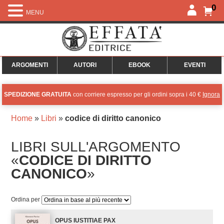
0
MENU
ARGOMENTI
AUTORI
EBOOK
EVENTI
SPEDIZIONE GRATUITA
con corriere espresso per gli ordini sopra i 40 €
Ignora
Home
»
Libri
»
codice di diritto canonico
LIBRI SULL'ARGOMENTO
«
CODICE DI DIRITTO
CANONICO
»
Ordina per
OPUS IUSTITIAE PAX