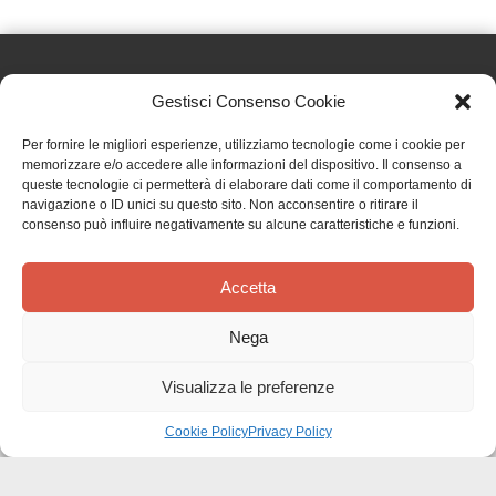
Gestisci Consenso Cookie
Effatà Editrice di Pellegrino Paolo SAS
Per fornire le migliori esperienze, utilizziamo tecnologie come i cookie per
C.F. e P.IVA 09655250018
memorizzare e/o accedere alle informazioni del dispositivo. Il consenso a
queste tecnologie ci permetterà di elaborare dati come il comportamento di
Via Tre Denti, 1 - 10060 Cantalupa (TO)
navigazione o ID unici su questo sito. Non acconsentire o ritirare il
Telefono: (+39) 0121 353452 - Fax: (+39) 0121 353839
consenso può influire negativamente su alcune caratteristiche e funzioni.
info@effata.it
Accetta
Copyright © 2026 •
Effatà Editrice
Nega
PRIVACY POLICY
•
COOKIE POLICY
•
TERMINI E CONDIZIONI
•
SPEDIZIONI
•
AIUTI E
CONTRIBUTI PUBBLICI
•
CREDITS
Visualizza le preferenze
SPEDIZIONE GRATUITA
con corriere espresso per gli ordini sopra i 40 €
Ignora
Cookie Policy
Privacy Policy