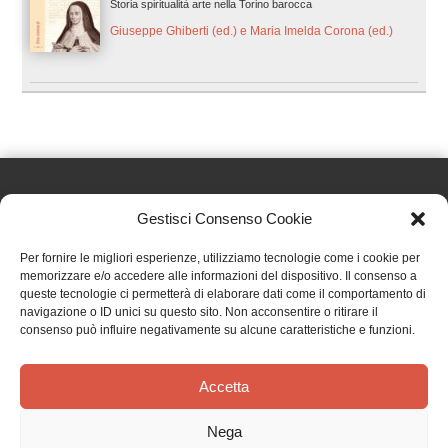
Storia spiritualità arte nella Torino barocca
Giuseppe Ghiberti (ed.) e Maria Imelda Corona (ed.)
Gestisci Consenso Cookie
Effatà Editrice di Pellegrino Paolo SAS
Per fornire le migliori esperienze, utilizziamo tecnologie come i cookie per
C.F. e P.IVA 09655250018
memorizzare e/o accedere alle informazioni del dispositivo. Il consenso a
queste tecnologie ci permetterà di elaborare dati come il comportamento di
Via Tre Denti, 1 - 10060 Cantalupa (TO)
navigazione o ID unici su questo sito. Non acconsentire o ritirare il
Telefono: (+39) 0121 353452 - Fax: (+39) 0121 353839
consenso può influire negativamente su alcune caratteristiche e funzioni.
info@effata.it
Accetta
Copyright © 2026 •
Effatà Editrice
Nega
PRIVACY POLICY
•
COOKIE POLICY
•
TERMINI E CONDIZIONI
•
SPEDIZIONI
•
AIUTI E