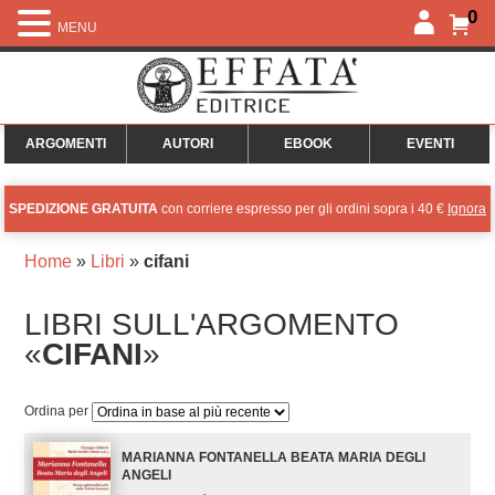
0
MENU
ARGOMENTI
AUTORI
EBOOK
EVENTI
SPEDIZIONE GRATUITA
con corriere espresso per gli ordini sopra i 40 €
Ignora
Home
»
Libri
»
cifani
LIBRI SULL'ARGOMENTO
«
CIFANI
»
Ordina per
MARIANNA FONTANELLA BEATA MARIA DEGLI
ANGELI