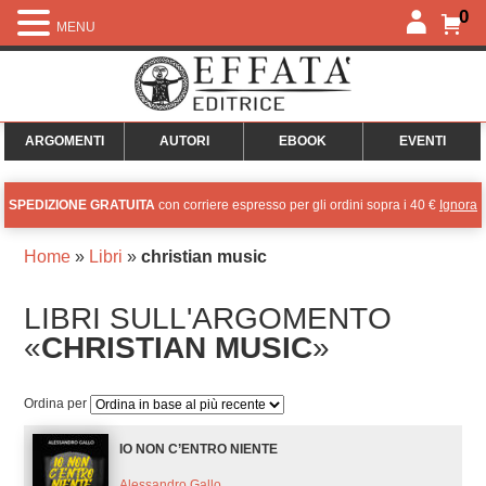
0
MENU
ARGOMENTI
AUTORI
EBOOK
EVENTI
SPEDIZIONE GRATUITA
con corriere espresso per gli ordini sopra i 40 €
Ignora
Home
»
Libri
»
christian music
LIBRI SULL'ARGOMENTO
«
CHRISTIAN MUSIC
»
Ordina per
IO NON C’ENTRO NIENTE
Alessandro Gallo