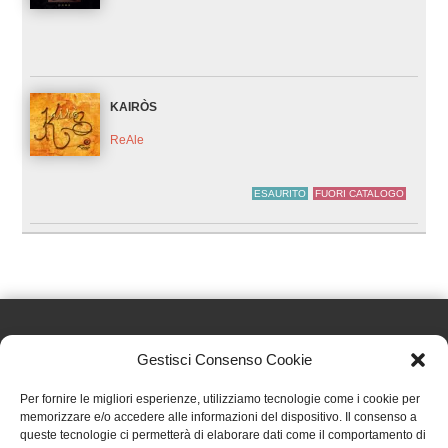
KAIRÒS
ReAle
ESAURITO
FUORI CATALOGO
Gestisci Consenso Cookie
Effatà Editrice di Pellegrino Paolo SAS
Per fornire le migliori esperienze, utilizziamo tecnologie come i cookie per
C.F. e P.IVA 09655250018
memorizzare e/o accedere alle informazioni del dispositivo. Il consenso a
queste tecnologie ci permetterà di elaborare dati come il comportamento di
Via Tre Denti, 1 - 10060 Cantalupa (TO)