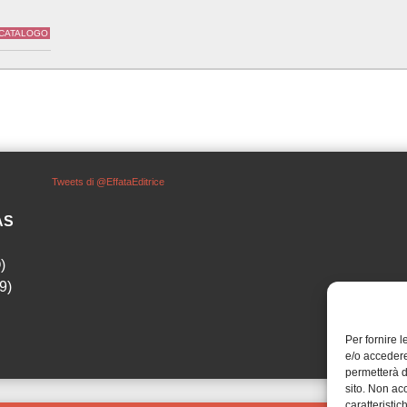
 CATALOGO
Tweets di @EffataEditrice
SAS
)
9)
Per fornire 
e/o accedere
permetterà d
sito. Non ac
caratteristic