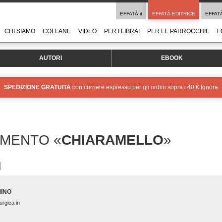
EFFATÀ.it
EFFATÀ EDITRICE
EFFAT
CHI SIAMO
COLLANE
VIDEO
PER I LIBRAI
PER LE PARROCCHIE
F
AUTORI
EBOOK
SPEDIZIONE GRATUITA
con corriere espresso per gli ordini sopra i 40 €
Ignora
OMENTO «
CHIARAMELLO
»
MINO
urgica in