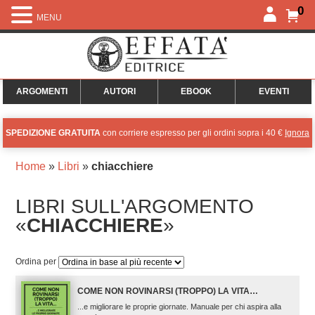
0
MENU
ARGOMENTI
AUTORI
EBOOK
EVENTI
SPEDIZIONE GRATUITA
con corriere espresso per gli ordini sopra i 40 €
Ignora
Home
»
Libri
»
chiacchiere
LIBRI SULL'ARGOMENTO
«
CHIACCHIERE
»
Ordina per
COME NON ROVINARSI (TROPPO) LA VITA…
...e migliorare le proprie giornate. Manuale per chi aspira alla