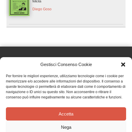
felicità
Diego Goso
Gestisci Consenso Cookie
Effatà Editrice di Pellegrino Paolo SAS
Per fornire le migliori esperienze, utilizziamo tecnologie come i cookie per
C.F. e P.IVA 09655250018
memorizzare e/o accedere alle informazioni del dispositivo. Il consenso a
queste tecnologie ci permetterà di elaborare dati come il comportamento di
Via Tre Denti, 1 - 10060 Cantalupa (TO)
navigazione o ID unici su questo sito. Non acconsentire o ritirare il
Telefono: (+39) 0121 353452 - Fax: (+39) 0121 353839
consenso può influire negativamente su alcune caratteristiche e funzioni.
info@effata.it
Accetta
Copyright © 2026 •
Effatà Editrice
Nega
PRIVACY POLICY
•
COOKIE POLICY
•
TERMINI E CONDIZIONI
•
SPEDIZIONI
•
AIUTI E