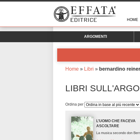
HOME
ARGOMENTI
Home
»
Libri
»
bernardino reine
LIBRI SULL'ARG
Ordina per
L’UOMO CHE FACEVA
ASCOLTARE
La musica secondo don Ber