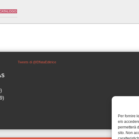
 CATALOGO
Tweets di @EffataEditrice
SAS
)
9)
Per fornire 
e/o accedere
permetterà d
sito. Non ac
caratteristic