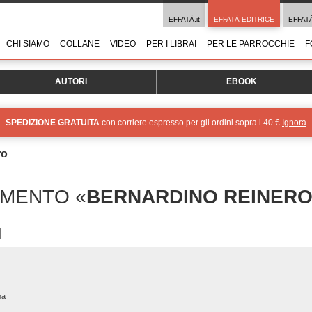
EFFATÀ.it
EFFATÀ EDITRICE
EFFAT
CHI SIAMO
COLLANE
VIDEO
PER I LIBRAI
PER LE PARROCCHIE
F
AUTORI
EBOOK
SPEDIZIONE GRATUITA
con corriere espresso per gli ordini sopra i 40 €
Ignora
ro
OMENTO «
BERNARDINO REINER
na