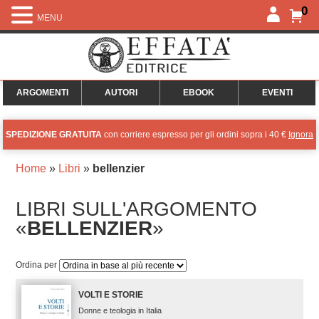
0
MENU
ARGOMENTI
AUTORI
EBOOK
EVENTI
SPEDIZIONE GRATUITA
con corriere espresso per gli ordini sopra i 40 €
Ignora
Home
»
Libri
»
bellenzier
LIBRI SULL'ARGOMENTO
«
BELLENZIER
»
Ordina per
VOLTI E STORIE
Donne e teologia in Italia