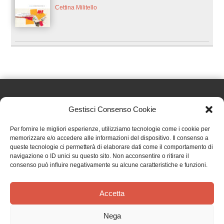
Cettina Militello
Gestisci Consenso Cookie
Effatà Editrice di Pellegrino Paolo SAS
Per fornire le migliori esperienze, utilizziamo tecnologie come i cookie per
C.F. e P.IVA 09655250018
memorizzare e/o accedere alle informazioni del dispositivo. Il consenso a
queste tecnologie ci permetterà di elaborare dati come il comportamento di
Via Tre Denti, 1 - 10060 Cantalupa (TO)
navigazione o ID unici su questo sito. Non acconsentire o ritirare il
Telefono: (+39) 0121 353452 - Fax: (+39) 0121 353839
consenso può influire negativamente su alcune caratteristiche e funzioni.
info@effata.it
Accetta
Copyright © 2026 •
Effatà Editrice
Nega
PRIVACY POLICY
•
COOKIE POLICY
•
TERMINI E CONDIZIONI
•
SPEDIZIONI
•
AIUTI E