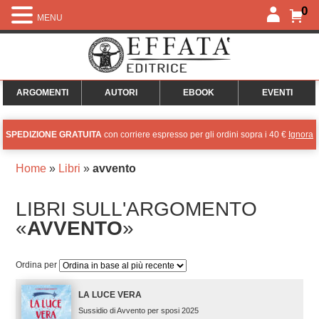
0
MENU
ARGOMENTI
AUTORI
EBOOK
EVENTI
SPEDIZIONE GRATUITA
con corriere espresso per gli ordini sopra i 40 €
Ignora
Home
»
Libri
»
avvento
LIBRI SULL'ARGOMENTO
«
AVVENTO
»
Ordina per
LA LUCE VERA
Sussidio di Avvento per sposi 2025