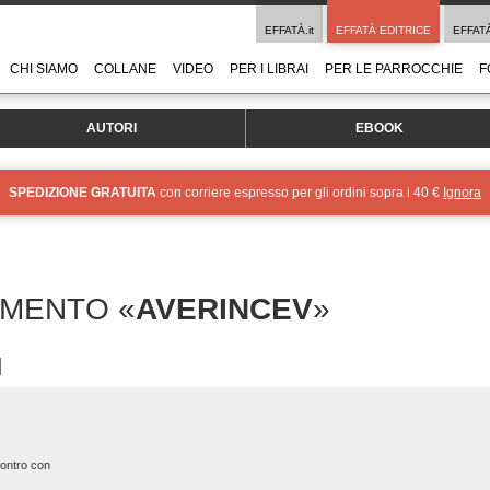
EFFATÀ.it
EFFATÀ EDITRICE
EFFAT
CHI SIAMO
COLLANE
VIDEO
PER I LIBRAI
PER LE PARROCCHIE
F
AUTORI
EBOOK
SPEDIZIONE GRATUITA
con corriere espresso per gli ordini sopra i 40 €
Ignora
OMENTO «
AVERINCEV
»
ncontro con