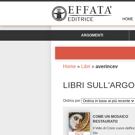
HOME
ARGOMENTI
Home
»
Libri
»
averincev
LIBRI SULL'ARG
Ordina per
COME UN MOSAICO
RESTAURATO
Il Volto di Cristo cuore dell'i
Dio