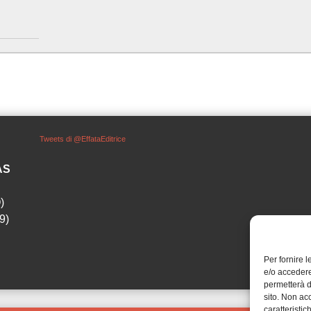
Tweets di @EffataEditrice
SAS
)
9)
Per fornire 
e/o accedere
permetterà d
sito. Non ac
caratteristic