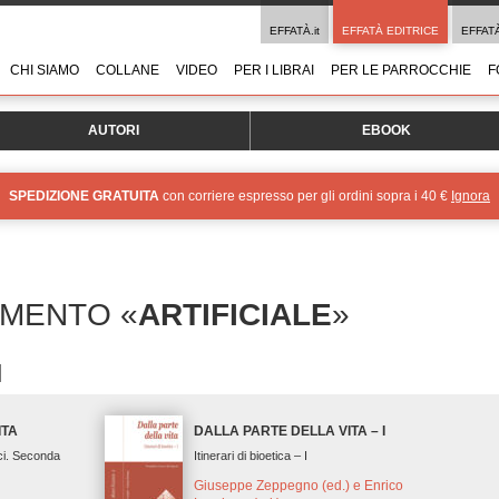
EFFATÀ.it
EFFATÀ EDITRICE
EFFAT
CHI SIAMO
COLLANE
VIDEO
PER I LIBRAI
PER LE PARROCCHIE
F
AUTORI
EBOOK
SPEDIZIONE GRATUITA
con corriere espresso per gli ordini sopra i 40 €
Ignora
OMENTO «
ARTIFICIALE
»
ITA
DALLA PARTE DELLA VITA – I
ci. Seconda
Itinerari di bioetica – I
Giuseppe Zeppegno (ed.) e Enrico