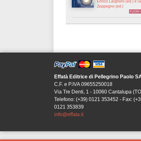
Enrico Larghero (ed.) e 
Zeppegno (ed.)
FUORI
Effatà Editrice di Pellegrino Paolo 
C.F. e P.IVA 09655250018
Via Tre Denti, 1 - 10060 Cantalupa (TO
Telefono: (+39) 0121 353452 - Fax: (+3
0121 353839
info@effata.it