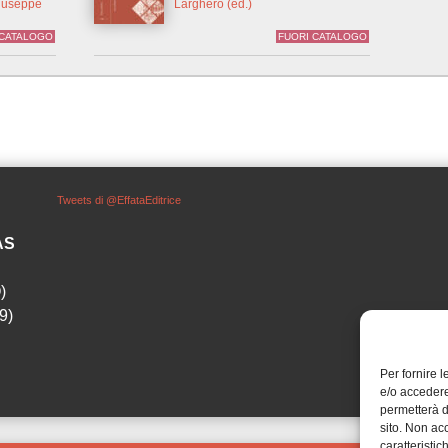
Giuseppe
Larghero (ed.)
 CATALOGO
FUORI CATALOGO
Tweets di @EffataEditrice
SAS
)
9)
Per fornire 
e/o accedere
permetterà d
sito. Non ac
caratteristic