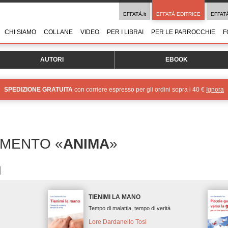
EFFATÀ.it
EFFATÀ EDITRICE
EFFAT
CHI SIAMO
COLLANE
VIDEO
PER I LIBRAI
PER LE PARROCCHIE
F
AUTORI
EBOOK
SPEDIZIONE GRATUITA
con corriere espresso per gli ordini sopra i 40 €
Ignora
OMENTO «
ANIMA
»
TIENIMI LA MANO
Tempo di malattia, tempo di verità
Lore Dardanello Tosi