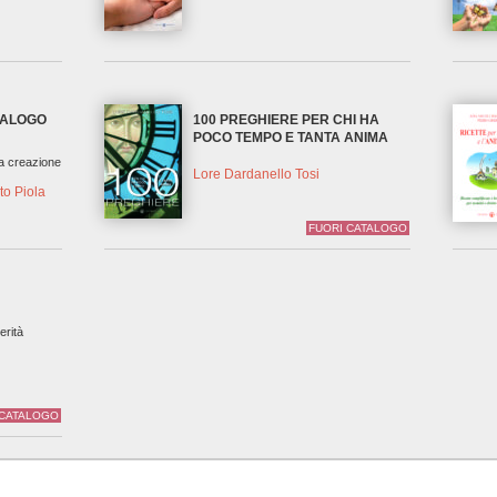
DIALOGO
100 PREGHIERE PER CHI HA
POCO TEMPO E TANTA ANIMA
la creazione
Lore Dardanello Tosi
to Piola
FUORI CATALOGO
erità
 CATALOGO